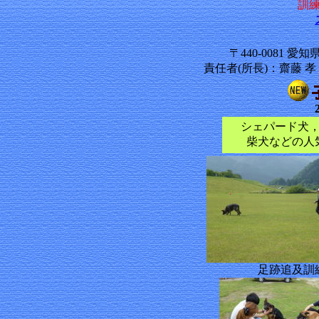
訓
〒440-0081
責任者(所長)：齋藤 孝
シェパード犬
柴犬などの人
足跡追及訓